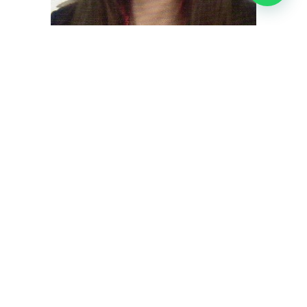
Gloria Lopez Allende
Subdirectora